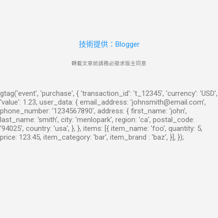
技術提供：Blogger
轉載文章前請務必徵求版主同意
gtag('event', 'purchase', { 'transaction_id': 't_12345', 'currency': 'USD',
'value': 1.23, user_data: { email_address: 'johnsmith@email.com',
phone_number: '1234567890', address: { first_name: 'john',
last_name: 'smith', city: 'menlopark', region: 'ca', postal_code:
'94025', country: 'usa', }, }, items: [{ item_name: 'foo', quantity: 5,
price: 123.45, item_category: 'bar', item_brand : 'baz', }], });